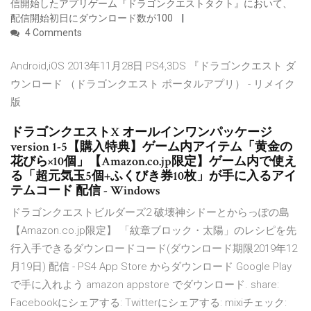
信開始したアプリゲーム『ドラゴンクエストタクト』において、
配信開始初日にダウンロード数が100
4 Comments
Android,iOS 2013年11月28日 PS4,3DS 『ドラゴンクエスト ダ
ウンロード （ドラゴンクエスト ポータルアプリ） - リメイク
版
ドラゴンクエストX オールインワンパッケージ
version 1-5【購入特典】ゲーム内アイテム「黄金の
花びら×10個」【Amazon.co.jp限定】ゲーム内で使え
る「超元気玉5個+ふくびき券10枚」が手に入るアイ
テムコード 配信 - Windows
ドラゴンクエストビルダーズ2 破壊神シドーとからっぽの島
【Amazon.co.jp限定】 「紋章ブロック・太陽」のレシピを先
行入手できるダウンロードコード(ダウンロード期限2019年12
月19日) 配信 - PS4 App Store からダウンロード Google Play
で手に入れよう amazon appstore でダウンロード. share:
Facebookにシェアする: Twitterにシェアする: mixiチェック: