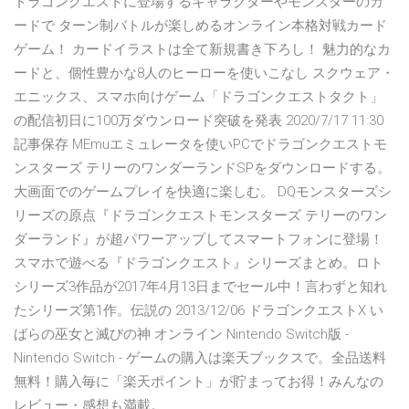
ドラゴンクエストに登場するキャラクターやモンスターのカ
ードで ターン制バトルが楽しめるオンライン本格対戦カード
ゲーム！ カードイラストは全て新規書き下ろし！ 魅力的なカ
ードと、個性豊かな8人のヒーローを使いこなし スクウェア・
エニックス、スマホ向けゲーム「ドラゴンクエストタクト」
の配信初日に100万ダウンロード突破を発表 2020/7/17 11:30
記事保存 MEmuエミュレータを使いPCでドラゴンクエストモ
ンスターズ テリーのワンダーランドSPをダウンロードする。
大画面でのゲームプレイを快適に楽しむ。 DQモンスターズシ
リーズの原点『ドラゴンクエストモンスターズ テリーのワン
ダーランド』が超パワーアップしてスマートフォンに登場！
スマホで遊べる『ドラゴンクエスト』シリーズまとめ。ロト
シリーズ3作品が2017年4月13日までセール中！言わずと知れ
たシリーズ第1作。伝説の 2013/12/06 ドラゴンクエストX い
ばらの巫女と滅びの神 オンライン Nintendo Switch版 -
Nintendo Switch - ゲームの購入は楽天ブックスで。全品送料
無料！購入毎に「楽天ポイント」が貯まってお得！みんなの
レビュー・感想も満載。