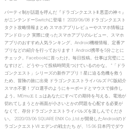
パーティ制が話題を呼んだ『ドラゴンクエストⅡ 悪霊の神々』
がニンテンドーSwitchに登場！ 2020/06/08 ドラゴンクエスト
タクト攻略情報まとめ スマホアプリレビューやスマホ情報は
アンドロック 実際に使ったスマホアプリのレビュー、スマホ
アプリのおすすめ人気ランキング、Android機種情報、定番ア
プリなどの紹介を行っております！ Android携帯を5分ごとに
チェック。Facebookに首ったけ。毎日投稿。仕事は完璧にこ
なすけど、どうやって投稿時間見つけているのかな。 "「ドラ
ゴンクエスト」シリーズの新作アプリ！星に迫る危機を救う
ため、冒険の旅に出発 ドラゴンクエストライバルズ PC版紹介
スマホ不要！プロ選手のようにキーボードとマウスで操作し
よう。MEmuエミュはあなたにすべての期待を与える。電池が
切れてしまうとか画面が小さいとかの問題を心配する必要が
なくて、存分ドラゴンクエストライバルズを楽しんでくださ
い。 2020/03/06 SQUARE ENIX Co.,Ltd.が開発したAndroidのド
ラゴンクエストVII エデンの戦士たち が、15.06 日本円でダウ