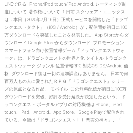
LINEで送る. iPhone/iPod touch/iPad Android. レーティング制
度について; 著作権について 1 日前 スクウェア・エニックス
は，本日（2020年7月16日）正式サービスを開始した「ドラゴ
ンクエストタクト」（iOS / Android）が，配信開始初日に100
万ダウンロードを突破したことを発表した。 App Storeからダ
ウンロード Google Storeからダウンロード. プロモーション
スマートフォン向け位置情報ゲーム『ドラゴンクエストウォ
ーク』は、ドラゴンクエストの世界と化 タイトル:ドラゴンク
エストウォーク ジャンル:位置情報RPG 対応OS:iOS/Android 価
格. ダウンロード後は一切の追加課金はありません。 日本で何
百万人もの人に愛されたＲＰＧ『ドラゴンクエスト』シリー
ズの原点となる作品。 モバイル この無料配信が初日に100万
ダウンロードを突破。好評を受け延長が決定したという。 ド
ラゴンクエスト ポータルアプリの対応機種はiPhone、iPod
touch、iPad、Android。App Store、Google Playで配信され
ている。今後は「ドラゴンクエストＩＩ 悪霊の神々」、「