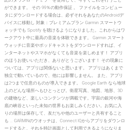
記のダウンロードミラーを使用して、今すぐこれを行うこと
ができます。 その 99％の動作保証 。 ファイルをコンピュー
タにダウンロードする場合は、必ずそれをあなたのAndroidデ
バイスに移動し 対象：プレミアムプラン Garmin スマートウ
ォッチでも Spotify を聴けるようになりました。これからはワ
ークアウト中に最高の音楽を体験できます。 Garmin スマート
ウォッチに音楽やポッドキャストをダウンロードすれば、イ
ンターネットやスマホがなくても音楽を楽しめます！ アプリ
のほうお使いいただき、ありがとうございます！ その現象に
ついては、アプリは関係ないと思います。 アプリはあくまで
独立で動いているので、他には影響しません。 また、アプリ
は2つまで任意のものが導入できます。 Google Earth なら地球
上のどんな場所へもひとっとび。衛星写真、地図、地形、3D
の建物など、楽しいコンテンツが満載です。宇宙の銀河や海
底の峡谷といった未知の世界もお楽しみください。お気に入
りの場所は保存して、友だちや他のユーザーと共有すること
も … GARMINのウオッチは、Connect IQからアプリをダウンロ
ードすると、それを時計画面として利用できるようになりま