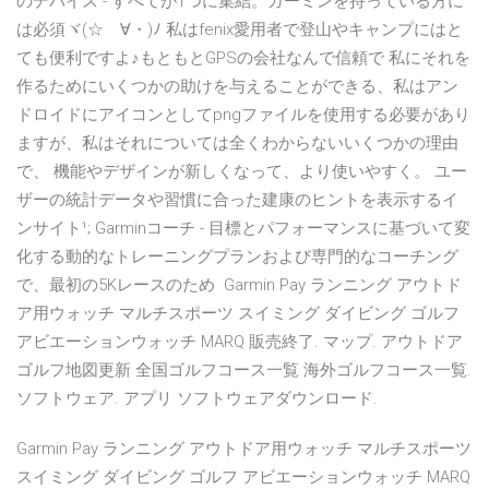
のデバイス - すべてが1つに集結。ガーミンを持っている方に
は必須ヾ(☆ゝ∀・)ﾉ 私はfenix愛用者で登山やキャンプにはと
ても便利ですよ♪もともとGPSの会社なんで信頼で 私にそれを
作るためにいくつかの助けを与えることができる、私はアン
ドロイドにアイコンとしてpngファイルを使用する必要があり
ますが、私はそれについては全くわからないいくつかの理由
で、 機能やデザインが新しくなって、より使いやすく。 ユー
ザーの統計データや習慣に合った建康のヒントを表示するイ
ンサイト¹; Garminコーチ - 目標とパフォーマンスに基づいて変
化する動的なトレーニングプランおよび専門的なコーチング
で、最初の5Kレースのため Garmin Pay ランニング アウトド
ア用ウォッチ マルチスポーツ スイミング ダイビング ゴルフ
アビエーションウォッチ MARQ 販売終了. マップ. アウトドア
ゴルフ地図更新 全国ゴルフコース一覧 海外ゴルフコース一覧.
ソフトウェア. アプリ ソフトウェアダウンロード.
Garmin Pay ランニング アウトドア用ウォッチ マルチスポーツ
スイミング ダイビング ゴルフ アビエーションウォッチ MARQ