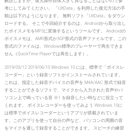
解説しますが、復元操作自体大きく異なることはないので参
考にしてみてください。 「UltData」を利用した復元方法の手
順は以下のようになります。 無料ソフト「UltData」をダウン
ロードする。 そこで今回紹介するのは、Androidから取り出し
たボイスメモをMP3に変換するというツールです。 Androidの
ボイスメモは、AMR形式か3GP形式の音声ファイルです。この
形式のファイルは、Windows標準のプレーヤーで再生できま
せん（QuickTime Playerでは再生します）。
2019/03/12 2019/06/10 Windows 10 には、標準で「ボイスレ
コーダー」という録音ソフトがインストールされています。
これは、指定した録音デバイスの音声を M4A/AAC 形式で録音
することができるソフトで、マイクから入力された音声やパ
ソコン上で鳴っている音 ※1 を録音したい時などに役立って
くれます。 ボイスレコーダーを使ってみよう Windows 10に
は標準でボイスレコーダーというアプリが搭載されていま
す。このアプリを使って自分の声など、パソコンの周囲の音
をマイクを通して録音することができます。 スピーチの練習