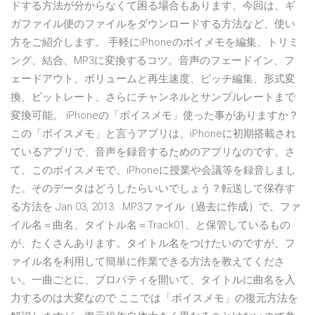
ドする方法が分からなくて困る場合もあります。今回は、ギ
ガファイル便のファイルをダウンロードする方法など、使い
方をご紹介します。 手軽にiPhoneのボイメモを編集、トリミ
ング、結合、MP3に変換するコツ。音声のフェードイン、フ
ェードアウト、ボリュームと再生速度、ピッチ編集、形式変
換、ビットレート、さらにチャンネルとサンプルレートまで
変換可能。 iPhoneの「ボイスメモ」使った事がありますか？
この「ボイスメモ」と言うアプリは、iPhoneに初期搭載され
ているアプリで、音声を録音するためのアプリなのです。さ
て、このボイスメモで、iPhoneに授業や会議等を録音しまし
た。そのデータはどうしたらいいでしょう？転送して保存す
る方法を Jan 03, 2013 · MP3ファイル（過去に作成）で、ファ
イル名＝曲名、タイトル名＝Track01、と保管しているもの
が、たくさんあります。タイトル名をつけたいのですが、フ
ァイル名を利用して簡単に作業できる方法を教えてくださ
い。一曲ごとに、プロパティを開いて、タイトルに曲名を入
力するのは大変なので ここでは「ボイスメモ」の復元方法を