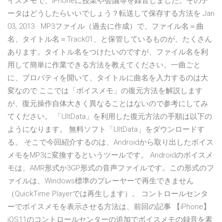
イスメモで、iPhoneに授業や会議等を録音しました。そのデ
ータはどうしたらいいでしょう？転送して保存する方法を Jan
03, 2013 · MP3ファイル（過去に作成）で、ファイル名＝曲
名、タイトル名＝Track01、と保管しているものが、たくさん
あります。タイトル名をつけたいのですが、ファイル名を利
用して簡単に作業できる方法を教えてください。一曲ごと
に、プロパティを開いて、タイトルに曲名を入力するのは大
変なので ここでは「ボイスメモ」の復元方法を解説します
が、復元操作自体大きく異なることはないので参考にしてみ
てください。 「UltData」を利用した復元方法の手順は以下の
ようになります。 無料ソフト「UltData」をダウンロードす
る。 そこで今回紹介するのは、Androidから取り出したボイス
メモをMP3に変換するというツールです。 Androidのボイスメ
モは、AMR形式か3GP形式の音声ファイルです。この形式のフ
ァイルは、Windows標準のプレーヤーで再生できません
（QuickTime Playerでは再生します）。 コントロールセンタ
ーでボイスメモを表示させる方法は、前回の記事 【iPhone】
iOS11のコントロールセンターの追加でボイスメモの録音を素