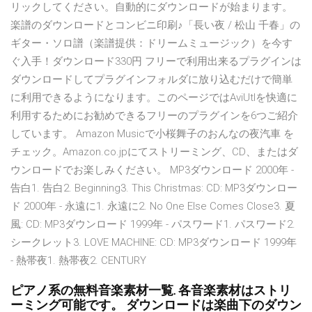
リックしてください。自動的にダウンロードが始まります。
楽譜のダウンロードとコンビニ印刷♪「長い夜 / 松山 千春」の
ギター・ソロ譜（楽譜提供：ドリームミュージック）を今す
ぐ入手！ダウンロード330円 フリーで利用出来るプラグインは
ダウンロードしてプラグインフォルダに放り込むだけで簡単
に利用できるようになります。このページではAviUtlを快適に
利用するためにお勧めできるフリーのプラグインを6つご紹介
しています。 Amazon Musicで小桜舞子のおんなの夜汽車 を
チェック。Amazon.co.jpにてストリーミング、CD、またはダ
ウンロードでお楽しみください。 MP3ダウンロード 2000年 -
告白1. 告白2. Beginning3. This Christmas: CD: MP3ダウンロー
ド 2000年 - 永遠に1. 永遠に2. No One Else Comes Close3. 夏
風: CD: MP3ダウンロード 1999年 - パスワード1. パスワード2.
シークレット3. LOVE MACHINE: CD: MP3ダウンロード 1999年
- 熱帯夜1. 熱帯夜2. CENTURY
ピアノ系の無料音楽素材一覧. 各音楽素材はストリ
ーミング可能です。 ダウンロードは楽曲下のダウン