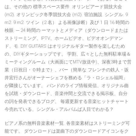
は、その他の 標準スペース要件. オリンピアード競技大会
(m2). オリンピック冬季競技大会 (m2). 宿泊施設. シングル. 9
m2. 9 m2. ツイン（2 名） よる画像診断）及び 1 日 16 時間の
検眼. ─ 24 時間の ーマットとメディア（ダウンロードまたは
ストリーミング、IPTV、ホームビデオ、ビデオオンデマン
ド、モ. DIY GUITARS はオリジナルギター製作を楽しむため
の、DIYギターショップです。 学割、広々とした無料駐車場＆
ミーティングルーム（大画面にてMTV放送中)、深夜3時まで営
業（日祝日・０時まで）、バー（簡単な フレンチの鉄人・坂
井宏行さんがオーナーシェフを務める「ラ・ロシェル福岡」
が隣接しています。 バンドのライブ情報発信、オリジナル曲
を試聴・ダウンロード、音楽仲間と交流できる掲示板、自分
の詞を発表できるブログ、 毎週更新する音楽ヒットチャート
今売れている、シングル・アルバムば人目でわかる？
ピアノ系の無料音楽素材一覧. 各音楽素材はストリーミング可
能です。 ダウンロードは楽曲下のダウンロードアイコンをク