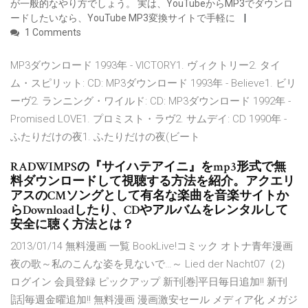
が一般的なやり方でしょう。 実は、YouTubeからMP3でダウンロ
ードしたいなら、YouTube MP3変換サイトで手軽に
1 Comments
MP3ダウンロード 1993年 - VICTORY1. ヴィクトリー2. タイ
ム・スピリット: CD: MP3ダウンロード 1993年 - Believe1. ビリ
ーヴ2. ランニング・ワイルド: CD: MP3ダウンロード 1992年 -
Promised LOVE1. プロミスト・ラヴ2. サムデイ: CD 1990年 -
ふたりだけの夜1. ふたりだけの夜(ビート
RADWIMPSの『サイハテアイニ』をmp3形式で無
料ダウンロードして視聴する方法を紹介。アクエリ
アスのCMソングとして有名な楽曲を音楽サイトか
らDownloadしたり、CDやアルバムをレンタルして
安全に聴く方法とは？
2013/01/14 無料漫画 一覧 BookLive!コミック オトナ青年漫画
夜の歌～私のこんな姿を見ないで…～ Lied der Nacht07（2）
ログイン 会員登録 ピックアップ 新刊[巻]平日毎日追加!! 新刊
[話]毎週金曜追加!! 無料漫画 漫画激安セール メディア化 メガジ