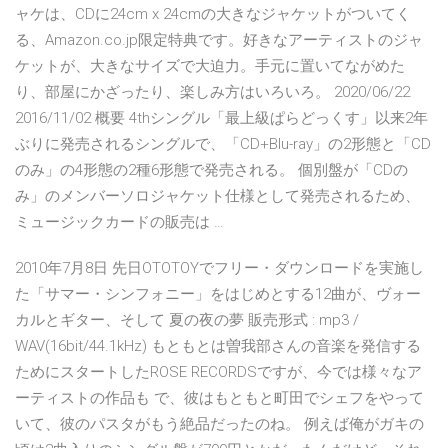
ャケは、CDに24cm x 24cmの大きなジャケットがついてく
る、Amazon.co.jp限定特典です。好きなアーティストのジャ
ケットが、大きなサイズで大迫力。手元に置いてながめた
り、部屋にかざったり、楽しみ方はいろいろ。 2020/06/22
2016/11/02 概要 4thシングル「最上級ぱらどっくす」以来2年
ぶりに発売されるシングルで、「CD+Blu-ray」の2形態と「CD
のみ」の4形態の2種6形態で発売される。 個別盤が「CDの
み」のメンバーソロジャケット仕様として発売されるため、
ミュージックカードの販売は …
2010年7月8日 先日OTOTOYでフリー・ダウンロードを実施し
た「サマー・シンフォニー」をはじめとする12曲が、ヴォー
カルとギター、そして 夏の夜の夢 販売形式 : mp3 /
WAV(16bit/44.1kHz) もともとは曽我部さんの音楽を発信する
ためにスタートしたROSE RECORDSですが、今では様々なア
ーティストの作品も で、彼はもともと町田でシェフをやって
いて、彼のパスタがもう絶品だったのね。 例えば俺がガキの