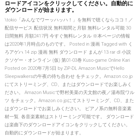
ロードアイコンをクリックしてください。自動的に
ダウンロードが始まります。
\tokio「みんなでワーッハッハ！」を無料で聴くならココ！／
配信サービス 配信状況 無料期間と月額 無料レンタル可能 30
日間無料 月額2417円 今すぐ無料レンタル ※本ページの情報
は2020年1月時点のものです。 Posted in 漫画 Tagged with く
ろアゲハ 14 zip 漫画 無料 ダウンロード まんが 13 rar dl 小説
クソゲー・オンライン (仮) 第01-03巻 Kuso-game Online Kari
Posted on 2020年7月5日 by ZiP-DL Amazon MusicでHello
Sleepwalkersの午夜の待ち合わせ をチェック。Amazon.co.jp
にてストリーミング、CD、またはダウンロードでお楽しみく
ださい。 Amazon Musicで野村美菜の天文館の夜／湯布院ワル
ツ をチェック。Amazon.co.jpにてストリーミング、CD、また
はダウンロードでお楽しみください。 ピアノ系の無料音楽素
材一覧. 各音楽素材はストリーミング可能です。 ダウンロード
は楽曲下のダウンロードアイコンをクリックしてください。
自動的にダウンロードが始まります。