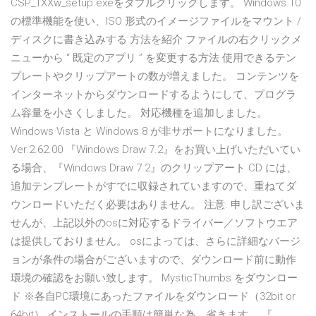
CSP_1XXw_setup.exeをダブルクリックします。 Windows 10
の標準機能を使い、ISO 形式のイメージファイルをマウント /
ディスクに書き込みする 方法を紹介 ファイルの右クリックメ
ニューから “ 既定のアプリ ” を変更する方法 使用できるテン
プレートやクリップアートの数が増えました。 コンテンツを
インターネットからダウンロードするようにして、プログラ
ム容量を小さくしました。 対応機種を追加しました。
Windows Vista と Windows 8 が非サポートになりました。
Ver.2.62.00 『Windows Draw 7.2』をお買い上げいただいてい
る場合、『Windows Draw 7.2』のクリップアート CD には、
追加テンプレートがすでに収録されていますので、重ねてダ
ウンロードいただく必要はありません。 注意. 申し訳ございま
せんが、上記以外のosに対応するドライバー／ソフトウエア
は提供しておりません。 osによっては、さらに詳細なバージ
ョンが条件の場合がございますので、ダウンロード前に動作
環境の確認をお願い致します。 MysticThumbs をダウンロー
ド ※各自PC環境にあったファイルをダウンロード（32bit or
64bit） インストールの手順は簡単な為、省きます。 『