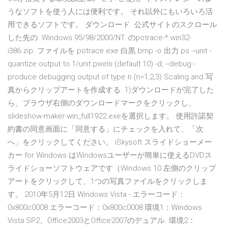
うなソフトを使う人には便利です。 それ以外にもいろいろ活
用できるソフトです。 ダウンロード. 公式サイトのスクロール
した先の. Windows 95/98/2000/NT. のpotrace-*.win32-
i386.zip. ファイルを potrace.exe 白黒.bmp -o 出力.ps --unit
-
quantize output to 1/unit pixels (default 10) -d, --debug
-
produce debugging output of type n (n=1,2,3) Scaling and 写
真からクリップアートを作成する. 1)ダウンロードが完了した
ら、ブラウザ右側のダウンロードマークをクリックし、
slideshow-maker-win_full1922.exeを選択します。 使用許諾契
約書の同意画面に「同意する」にチェックを入れて、「次
へ」をクリックしてください。 iSkysoft スライドショーメー
カー for Windows はWindowsユーザーが簡単に使えるDVDス
ライドショーソフトウェアです（Windows 10 左側のクリップ
アートをクリックして、1つの写真ファイルをクリックしま
す。 2010年5月12日 Windows Vista - エラーコード：
0x800c0008 エラーコード：0x800c0008 環境1：Windows
Vista SP2、Office2003とOffice2007のデュアル. 環境2：