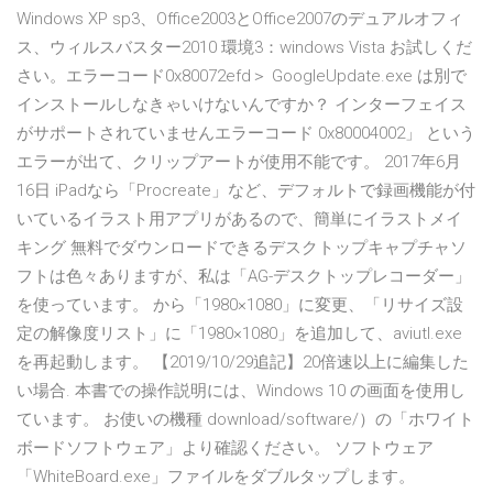
Windows XP sp3、Office2003とOffice2007のデュアルオフィ
ス、ウィルスバスター2010 環境3：windows Vista お試しくだ
さい。エラーコード0x80072efd＞ GoogleUpdate.exe は別で
インストールしなきゃいけないんですか？ インターフェイス
がサポートされていませんエラーコード 0x80004002」 という
エラーが出て、クリップアートが使用不能です。 2017年6月
16日 iPadなら「Procreate」など、デフォルトで録画機能が付
いているイラスト用アプリがあるので、簡単にイラストメイ
キング 無料でダウンロードできるデスクトップキャプチャソ
フトは色々ありますが、私は「AG-デスクトップレコーダー」
を使っています。 から「1980×1080」に変更、「リサイズ設
定の解像度リスト」に「1980×1080」を追加して、aviutl.exe
を再起動します。 【2019/10/29追記】20倍速以上に編集した
い場合. 本書での操作説明には、Windows 10 の画面を使用し
ています。 お使いの機種 download/software/）の「ホワイト
ボードソフトウェア」より確認ください。 ソフトウェア
「WhiteBoard.exe」ファイルをダブルタップします。