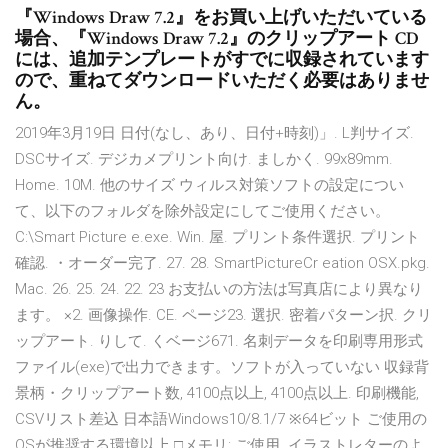
『Windows Draw 7.2』をお買い上げいただいている
場合、『Windows Draw 7.2』のクリップアート CD
には、追加テンプレートがすでに収録されています
ので、重ねてダウンロードいただく必要はありませ
ん。
2019年3月19日 日付(なし、あり、日付+時刻)」. L判サイズ.
DSCサイズ. デジカメプリント向け. ましかく. 99x89mm.
Home. 10M. 他のサイズ ウィルス対策ソフトの設定につい
て、以下のフォルダを除外設定にしてご使用ください。
C:\Smart Picture e.exe. Win. 屋. プリント条件選択. プリント
確認. ・オーダー完了. 27. 28. SmartPictureCr eation OSX.pkg.
Mac. 26. 25. 24. 22. 23 お支払いの方法は写真店により異なり
ます。 ×2. 画像操作. CE. ページ23. 選択. 密着パターン択. クリ
ップアート. りして. くベージ671. 名刺データを印刷専用形式
ファイル(exe)で出力できます。ソフトが入っていない 収録背
景柄・クリップアート数, 4100点以上, 4100点以上. 印刷機能,
CSVリスト差込 日本語Windows10/8.1/7 ※64ビット ご使用の
OSが推奨する環境以上 □メモリ: ご使用 イラストレターのよ