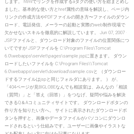
します。 htmlでリンクを作成するaタグの使い方を総まとめし
ました。基本的な使い方とhref属性の意味を解説し、ページ内
リンクの作成方法やPDFファイルの開き方〜ファイルのダウン
ロード、電話発信、メーラーの起動と実際のweb制作現場で
欠かせないスキルを徹底的に解説しています。 Jun 07, 2007 ·
JSPファイルと、ダウンロード対象のファイルの位置関係につ
いてですが JSPファイルを C:\Program Files\Tomcat
6.0\webapps\servlet\pages\sample.jspに置きます。 ダウン
ロードしたいファイルを C:\Program Files\\Tomcat
6.0\webapps\servlet\download\sample.csvと （ダウンロー
ドするファイルはjspと同じフォルダにあります。 ） が、
「404ページが見BIGLOBEなんでも相談室は、みんなの「相談
（質問）」と「答え（回答）」をつなげ、疑問や悩みを解決
できるQ＆Aコミュニティサイトです。 ダウンロードボタンの
作り方を知りたい方へ。 サイトに表示されたダウンロードボ
タンを押すと、画像やデータファイルがパソコンにダウンロ
ードされるという仕組みです。ユーザーに画像やイラストな
どを配布したい方に向けた記事になります。