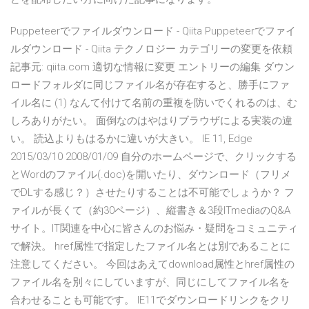
Puppeteerでファイルダウンロード - Qiita Puppeteerでファイ
ルダウンロード - Qiita テクノロジー カテゴリーの変更を依頼
記事元: qiita.com 適切な情報に変更 エントリーの編集 ダウン
ロードフォルダに同じファイル名が存在すると、勝手にファ
イル名に (1) なんて付けて名前の重複を防いでくれるのは、む
しろありがたい。 面倒なのはやはりブラウザによる実装の違
い。 読込よりもはるかに違いが大きい。 IE 11, Edge
2015/03/10 2008/01/09 自分のホームページで、クリックする
とWordのファイル(.doc)を開いたり、ダウンロード（フリメ
でDLする感じ？）させたりすることは不可能でしょうか？ フ
ァイルが長くて（約30ページ）、縦書き＆3段ITmediaのQ&A
サイト。IT関連を中心に皆さんのお悩み・疑問をコミュニティ
で解決。 href属性で指定したファイル名とは別であることに
注意してください。 今回はあえてdownload属性とhref属性の
ファイル名を別々にしていますが、同じにしてファイル名を
合わせることも可能です。 IE11でダウンロードリンクをクリ