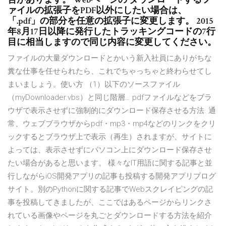
ァイルの拡張子をPDF以外にしたい場合は、
「.pdf」の部分を任意の拡張子に変更します。 2015
年8月17日以降に発行したトラッキングコードの7行
目に相当しますので同じ内容に変更してください。
ファイルの大量ダウンロードとかいう新入社員にありがちな
糞な仕事を任せられたら、これでちゃっちゃと終わらせてし
まいましょう。使い方 （1）以下のソースファイル
（myDownloader.vbs）と同じ階層… pdfファイルなどをブラ
ウザで表示させずに強制的にダウンロード保存させる方法. 通
常、ウェブブラウザからpdf・mp3・mp4などのリンクをクリ
ックするとブラウザ上で表示（再生）されますが、サイトに
よっては、表示させずにパソコン上にダウンロード保存させ
たい場合があると思います。 様々なIT用語に関する記事と並
行しながらiOS開発アプリの記事も投稿する開発アプリブログ
サイト。別のPythonに関する記事でWebスクレイピングの記
事を投稿してきましたが、ここではあるページからリンクさ
れている画像やページを丸ごとダウンロードする方法を紹介