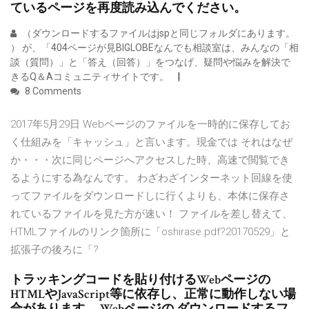
ているページを再度読み込んでください。
（ダウンロードするファイルはjspと同じフォルダにあります。
） が、「404ページが見BIGLOBEなんでも相談室は、みんなの「相
談（質問）」と「答え（回答）」をつなげ、疑問や悩みを解決で
きるQ＆Aコミュニティサイトです。
8 Comments
2017年5月29日 Webページのファイルを一時的に保存してお
く仕組みを「キャッシュ」と言います。現金では それはなぜ
か・・・次に同じページへアクセスした時、高速で閲覧でき
るようにする為なんです。 わざわざインターネット回線を使
ってファイルをダウンロードしに行くよりも、本体に保存さ
れているファイルを見た方が速い！ ファイルを差し替えて、
HTMLファイルのリンク箇所に「oshirase.pdf?20170529」と
拡張子の後ろに「?
トラッキングコードを貼り付けるWebページの
HTMLやJavaScript等に依存し、正常に動作しない場
合があります。 Webページの ダウンロードするフ