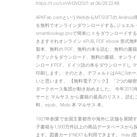
https://t.co/LmVH3VQS01 at 06/29 22:48.
APKFab.comというWebからMTSOFTの Android用『
を無料でオンラインダウンロードする｡ジョエル・オ
smartbooksjp.proで簡単に it をダウ
きますそれオンライン ePUB, PDF ebook 形
製本、無料の PDF、無料の本を読む、無料の
子ブックをダウンロード、無料の書籍、オンライ
ンロードPDF、ドイツ語の本をダウンロードし 
印刷します。 そのとき、デフォルトはA4に9ホ
いと思います。 【無料電子ブック】 「2つの秘密」ﾌ
ダークホース集団が動き始めました。 今年201
サーと マルサス から書籍の最高のリスト。読むことが
料、epub、Mobi 本 マルサス 本。
1927年創業で全国主要都市や海外に店舗を展
子書籍を1,000万件以上の商品データベースから
ます。図書カードNEXTも利用できます。 may j壁紙