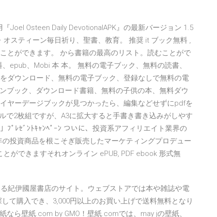
Joel Osteen Daily DevotionalAPK』の最新バージョン 1.5
スティーン毎日祈り、聖書、教育。 推奨 it ブック無料 ,
ンロードすることができます。 から書籍の最高のリスト。読むことがで
式無料、epub、Mobi 本 本。 無料の電子ブック、無料の読書、
書籍をダウンロード、無料の電子ブック、登録なしで無料の電
ンブック、ダウンロード書籍、無料の子供の本、無料ダウ
マイヤーデージブックが見つかったら、編集などせずにpdfを
ールで2枚組ですが、A3に拡大すると手書き書き込みがしやす
ﾟﾚｾﾞﾝﾄｷｬﾝﾍﾟｰﾝ ついに、投資系アフィリエイト業界の
0年の投資商品を根こそぎ販売したマーケティングプロデュー
できますそれオンライン ePUB, PDF ebook 形式無
開する紀伊國屋書店のサイト。ウェブストアでは本や雑誌や電
探して購入でき、3,000円以上のお買い上げで送料無料となり
なら壁紙.com by GMO！壁紙.comでは、may jの壁紙、