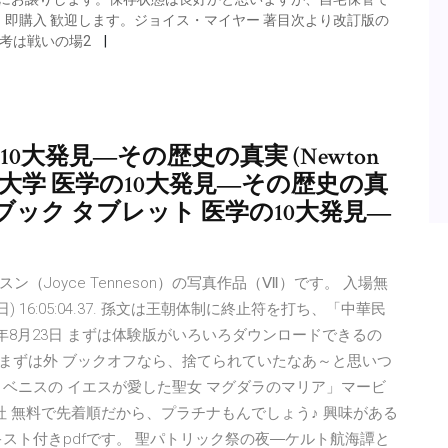
即購入 歓迎します。ジョイス・マイヤー 著目次より改訂版の
思考は戦いの場2
0大発見―その歴史の真実 (Newton
ブック 京都大学 医学の10大発見―その歴史の真
es), 電子ブック タブレット 医学の10大発見―
ン（Joyce Tenneson）の写真作品（Ⅶ）です。 入場無
日) 16:05:04.37. 孫文は王朝体制に終止符を打ち、「中華民
年8月23日 まずは体験版がいろいろダウンロードできるの
やってみた。まずは外 ブックオフなら、捨てられていたなあ～と思いつ
ベニスの イエスが愛した聖女 マグダラのマリア」マービ
社 無料で先着順だから、プラチナもんでしょう♪ 興味がある
スト付きpdfです。 聖パトリック祭の夜―ケルト航海譚と