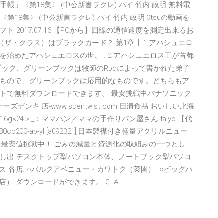
帳」〈第18集〉 (中公新書ラクレ) バイ 竹内 政明 無料電
18集〉 (中公新書ラクレ) バイ 竹内 政明 9tsuの動画を
2017.07.16 【PCから】回線の通信速度を測定出来るお
CLASS（ザ・クラス）はブラックカード？ 第1章 []. 1 アハシュエロ
治めたアハシュエロスの世、 . 2 アハシュエロス王が首都
ブック、グリーンブックは牧師のRodによって書かれた弟子
もので、グリーンブックは応用的なものです。どちらもア
トで無料ダウンロードできます。 最安挑戦中パナソニック
ーズデンキ 店-www.scentwist.com 日清食品 おいしい北海
g×24＞_：ママパン／ママの手作りパン屋さん taiyo 【代
cb200-ab-yl [a092321],日本製襟付き軽量アクリルニュー
料,【最安値挑戦中！ ごみの減量と資源化の取組みの一つとし
し出 デスクトップ型パソコン本体、ノートブック型パソコ
イス 各店. ○パルクアベニュー・カワトク（菜園）. ○ビッグハ
店） ダウンロードができます。 Q. A.