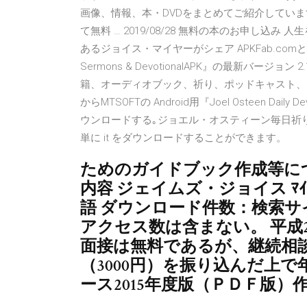
画像、情報、本・DVDをまとめてご紹介してい
て無料 … 2019/08/28 無料の本のお申し
あるジョイス・マイヤーがシェア APKFab.comというWeb
Sermons & DevotionalAPK』の最新バー
籍、オーディオブック、祈り、ポッドキャスト、そしてJo
からMTSOFTの Android用『Joel Osteen Da
ウンロードする｡ジョエル・オスティーン毎日祈り、聖書、教
単に it をダウンロードすることができます。
ためのガイドブック作成等に
内容 ジェイムズ・ジョイス ﾏｲﾔｰ，
語 ダウンロード件数：検索サイト
アクセス数は含まない。 平成
面接は無料であるが、継続相
（3000円）を振り込んだ上
ース2015年度版（ＰＤＦ版）作