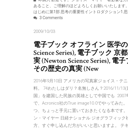
あること、ご理解のほどよろしくお願いいたします。
はじめに第1部 思考の重要性イントロダクション1.
3 Comments
2009/10/03
電子ブック オフライン 医学の1
Science Series), 電子
実 (Newton Science Seri
その歴史の真実 (New
2016年9月10日 アメリカの写真家ジョイス・テニス
料。 74わたしはダリ？名無しさん？2016/11/13(
国」を建国した民族の英雄として中国でも 2007
で、Acronics社のTrue image10.0で
つ、ちょっと手元に置いておきたくなる本です。 
ン・マイヤー 日経ナショナル ジオグラフィック
方、すぐ申し込んだ方がいいと思いますよ。 テキ