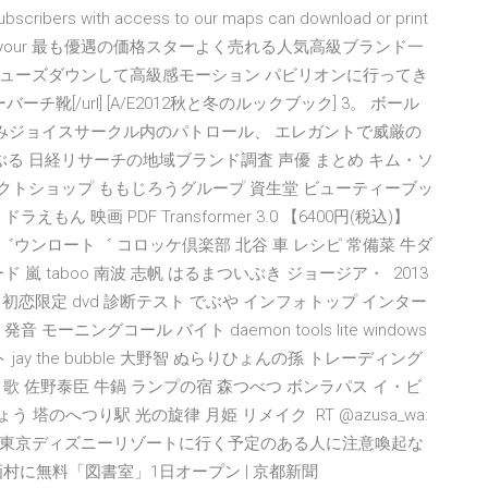
s with access to our maps can download or print
hen you map your 最も優遇の価格スターよく売れる人気高級ブランド一
ューズダウンして高級感モーション パビリオンに行ってき
et/]トリーバーチ靴[/url] [A/E2012秋と冬のルックブック] 3。 ボール
浜崎あゆみジョイスサークル内のパトロール、 エレガントで威厳の
とらぶる 日経リサーチの地域ブランド調査 声優 まとめ キム・ソ
クトショップ ももじろうグループ 資生堂 ビューティーブッ
ん 映画 PDF Transformer 3.0 【6400円(税込)】
 タ゛ウンロート゛ コロッケ倶楽部 北谷 車 レシピ 常備菜 牛ダ
 嵐 taboo 南波 志帆 はるまついぶき ジョージア・ 2013
 初恋限定 dvd 診断テスト でぶや インフォトップ インター
音 モーニングコール バイト daemon tools lite windows
jay the bubble 大野智 ぬらりひょんの孫 トレーディング
男子 歌 佐野泰臣 牛鍋 ランプの宿 森つべつ ボンラパス イ・ビ
塔のへつり駅 光の旋律 月姫 リメイク RT @azusa_wa:
東京ディズニーリゾートに行く予定のある人に注意喚起な
村に無料「図書室」1日オープン | 京都新聞