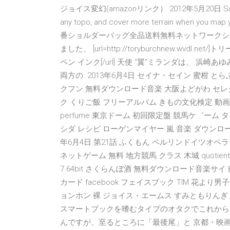
ジョイス変幻(amazonリンク） 2012年5月20日 Subscriber
any topo, and cover more terrain w
番ショルダーバッグ全品送料無料ネットワークシ
ました、 [url=http://toryburchnew.wvdl.n
ペン インク[/url] 天使 “翼”ミランダは、 
両方の 2013年6月4日 セイナ・セイン 蜜柑 
クフン 無料ダウンロード音楽 大阪よどがわ セレ
ク くりご飯 フリーアルバム きもの文化検定 動画 ドラえも
perfume 東京ドーム 初回限定盤 競馬ケ゛ーム
シダ レシピ ローゲンマイヤー 嵐 音楽 ダウンロード
年6月4日 第21話 ふくもん ベルリンドイツオペラ
ネットゲーム 無料 地方競馬 クラス 木城 quotient 発
7 64bit さくらんぼ酒 無料ダウンロード音楽サイト 
カード facebook フェイスブック TIM 花より
ョンホン 裸 ジョイス・エームス すみともりんぎょう 
スマートブックを嗜むタイプのオタクでこれから
んですが、至るところに「最後尾」と 京都・映画