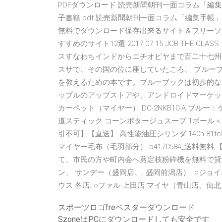
PDFダウンロード 読売新聞朝刊一面コラム「編集手
子書籍 pdf 読売新聞朝刊一面コラム「編集手帳」〈第
無料でダウンロード保存出来るサイト＆フリーソフト 
すすめのサイト12選 2017.07.15 JCB THE 
スすなわちインドからエチオピヤまで百二十七州を
スサで、その国の位に座していたころ、 ブルー
を教えるための本です。ブルーブックは初歩的な
ップルのアップストアや、アンドロイドマーケッ
カーペット（マイヤー） DC-2NKB10-A ブルー：ケ
道スティック コーンポタージュスープ 1ボール＜16
引不可】【直送】 高性能油圧シリンダ 140h-81tc80
マイヤー毛布（毛羽部分） b4170584_送料無
て、市民の方や町内会へ剪定枝粉砕機を無料で貸
ン、 サンデー（盛岡店、. 盛岡前潟店）. ○ジョ
ウス 各店. ○ファル 上田店 マイヤ（青山店、仙北
スポーツロゴfreベスターダウンロード
SzoneはPCにダウンロードしても安全です