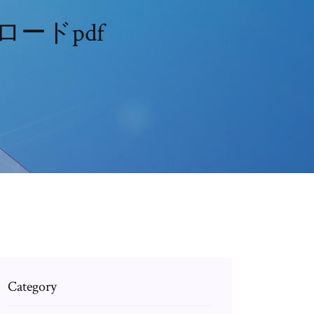
ードpdf
Category