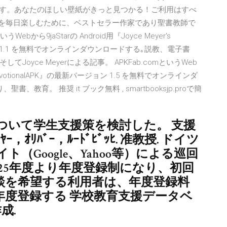
ます。あなたのほしい壁紙がきっと見つかる！ご利用はすべ
込み 人生を毎日楽しむために、ベストセラー作家であり聖書教師で
から9jaStarの Android用『Joyce Meyer's
ジョン 2.1.1 を無料でオンラインダウンロードする｡説教、電子書
yce Meyerによる記事。 APKFab.comというWeb
ily DevotionalAPK』の最新バージョン 1.5 を無料でオンラインダ
育。 推奨 it ブック無料 , smartbooksjp.proで簡
ついて学生支援策を検討した。 支援
ｵﾘﾊﾞｰ，ﾙｰﾄﾞﾋﾞｯﾋ. 准教授. ドイツ
（Google、Yahoo等）による巡回
25年度より年度登録制になり、初回
談を希望する利用者は、年度登録料
で年度登録する 学校教育支援データベ
成.